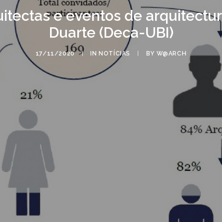
itectas e eventos de arquitectu
Duarte (Deca-UBI)
17/11/2020
|
IN
NOTÍCIAS
|
BY
W@ARCH