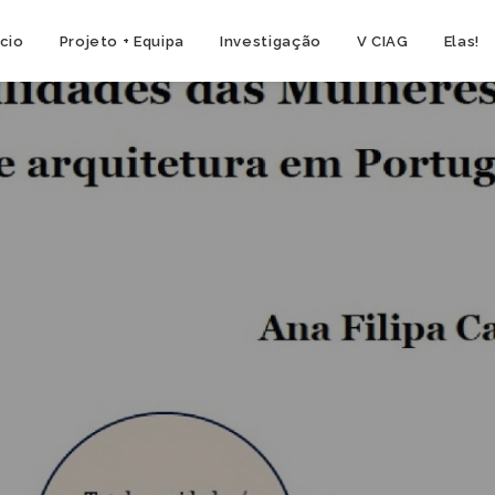
ício
Projeto + Equipa
Investigação
V CIAG
Elas!