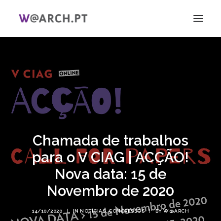
INÍCIO
PROJETO + EQUIPA
INVESTIGAÇÃO
V CIAG
ELAS!
Chamada de trabalhos
NOTÍCIAS
LIGAÇÕES
para o V CIAG | ACÇÃO!
PT
Nova data: 15 de
EN
Novembro de 2020
SEARCH
14/10/2020
|
IN
NOTÍCIAS
,
CONGRESSOS
|
BY
W@ARCH