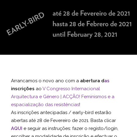
Arrancamos o novo ano com a
abertura d
as
inscrições
ao
V Congresso Internacional
Arquitectura e Género | ACÇÃO! Feminismos e a
espacialização das resistências
!
As inscrições antecipadas / early-bird estarão
abertas até 28 de Fevereiro de 2021. Basta clicar
AQUI
e seguir as instruções: fazer o registo/login,
escolher a modalidade de inscrição e efectuar o