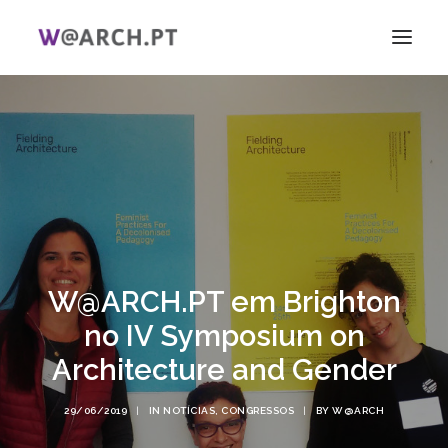
INÍCIO
PROJETO + EQUIPA
INVESTIGAÇÃO
V CIAG
ELAS!
NOTÍCIAS
W@ARCH.PT em Brighton
LIGAÇÕES
no IV Symposium on
PT
Architecture and Gender
EN
SEARCH
29/06/2019
|
IN
NOTÍCIAS
,
CONGRESSOS
|
BY
W@ARCH