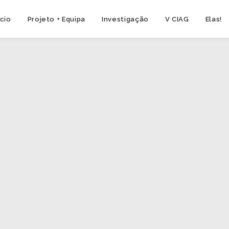
ício
Projeto + Equipa
Investigação
V CIAG
Elas!