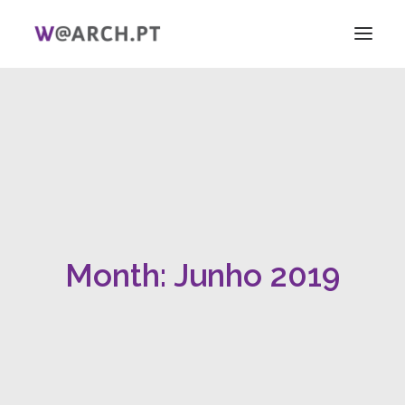
INÍCIO
PROJETO + EQUIPA
INVESTIGAÇÃO
V CIAG
ELAS!
NOTÍCIAS
Month: Junho 2019
LIGAÇÕES
PT
EN
SEARCH