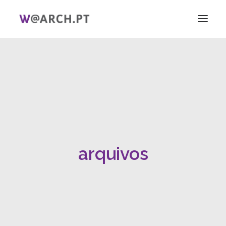
INÍCIO
PROJETO + EQUIPA
INVESTIGAÇÃO
V CIAG
ELAS!
NOTÍCIAS
arquivos
LIGAÇÕES
PT
EN
SEARCH