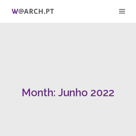
INÍCIO
PROJETO + EQUIPA
INVESTIGAÇÃO
V CIAG
ELAS!
NOTÍCIAS
Month: Junho 2022
LIGAÇÕES
PT
EN
SEARCH