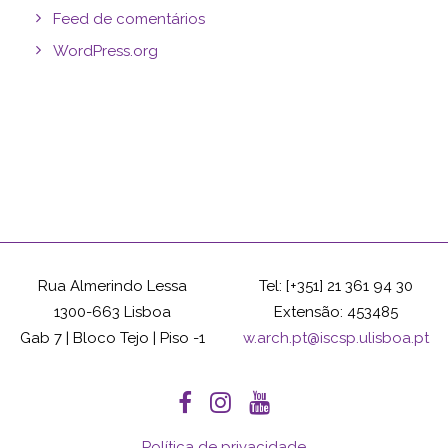
Feed de comentários
WordPress.org
Rua Almerindo Lessa
Tel: [+351] 21 361 94 30
1300-663 Lisboa
Extensão: 453485
Gab 7 | Bloco Tejo | Piso -1
w.arch.pt@iscsp.ulisboa.pt
Política de privacidade